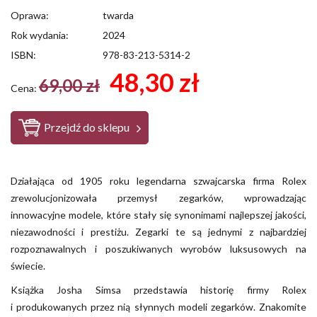
Oprawa:
twarda
Rok wydania:
2024
ISBN:
978-83-213-5314-2
48,30 zł
69,00 zł
Cena:
Przejdź do sklepu
Działająca od 1905 roku legendarna szwajcarska firma Rolex
zrewolucjonizowała przemysł zegarków, wprowadzając
innowacyjne modele, które stały się synonimami najlepszej jakości,
niezawodności i prestiżu. Zegarki te są jednymi z najbardziej
rozpoznawalnych i poszukiwanych wyrobów luksusowych na
świecie.
Książka Josha Simsa przedstawia historię firmy Rolex
i produkowanych przez nią słynnych modeli zegarków. Znakomite