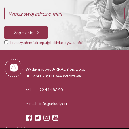
Zapisz się
Przeczytałem i akceptuję Politykę prywatności
Wydawnictwo ARKADY Sp. z o.o.
ul. Dobra 28; 00-344 Warszawa
tel:
22 444 86 50
e-mail:
info@arkady.eu
Zapowiedzi